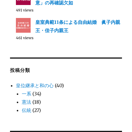
意」の再確認欠如
491 views
皇室典範11条による自由結婚 眞子内親
王・佳子内親王
461 views
投稿分類
皇位継承と和の心
(40)
一系
(34)
憲法
(18)
伝統
(27)