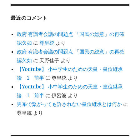
最近のコメント
政府 有識者会議の問題点 「国民の総意」の再確
認欠如
に
尊皇統
より
政府 有識者会議の問題点 「国民の総意」の再確
認欠如
に
天野佳子
より
【Youtube】 小中学生のための天皇・皇位継承
論 1 前半
に
尊皇統
より
【Youtube】 小中学生のための天皇・皇位継承
論 1 前半
に
伊呂波
より
男系で繋がっても許されない皇位継承とは何か
に
尊皇統
より