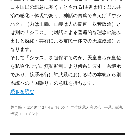
継
日本国民の総意に基く」とされる根拠は和：君民共
承
治の感化・体現であり、神話の言葉で言えば「ウシ
論
ハク」（力は正義、正義は力の覇道・収奪政治）と
1
前
は別の「シラス」（対話による普遍的な理念の編み
半
出しと感化・共有による君民一体での天道政治）と
へ
なります。
の
そして「シラス」を担保するのが、天皇自らが皇位
を私物化せずに無私抑制により傍系に渡す一系継承
であり、傍系移行は神武系における時の本統から別
系統への「国譲り」の意味を持ちます。
“シラスと皇位継承 シラスが成り立つのは無私抑制の一
続きを読む
投
尊皇統
投
2019年12月4日 15:00
カ
皇位継承と和の心
,
一系
,
憲法
,
稿
伝統
シ
コメント
稿
テ
者
ラ
日:
ゴ
ス
リ
と
ー