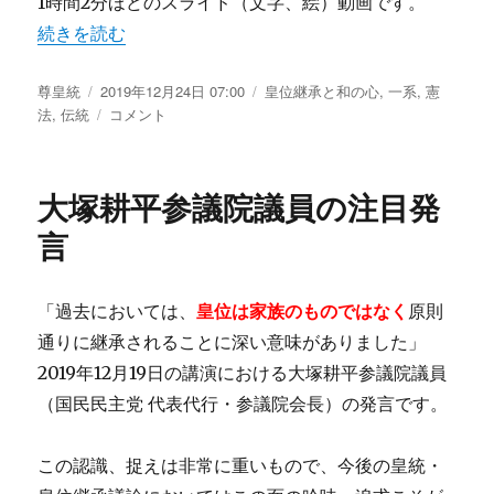
1時間2分ほどのスライド（文字、絵）動画です。
皇
“【Youtube】 小中学生のための天皇・皇位継承論 1 後
続きを読む
位
継
承
投
尊皇統
投
2019年12月24日 07:00
カ
皇位継承と和の心
,
一系
,
憲
論
稿
法
,
伝統
稿
【Youtube】
コメント
テ
1
者
日:
小
ゴ
に
中
リ
学
ー
大塚耕平参議院議員の注目発
生
の
言
た
め
の
「過去においては、
皇位は家族のものではなく
原則
天
通りに継承されることに深い意味がありました」
皇・
皇
2019年12月19日の講演における大塚耕平参議院議員
位
（国民民主党 代表代行・参議院会長）の発言です。
継
承
論
この認識、捉えは非常に重いもので、今後の皇統・
1