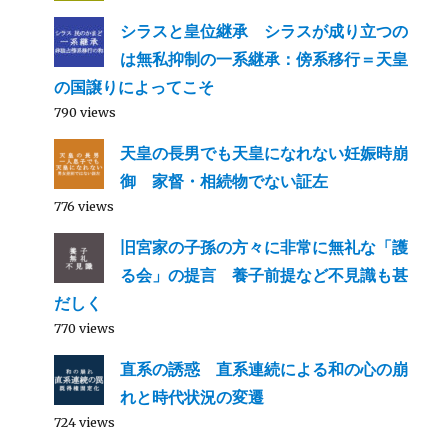
シラスと皇位継承 シラスが成り立つの
は無私抑制の一系継承：傍系移行＝天皇
の国譲りによってこそ
790 views
天皇の長男でも天皇になれない妊娠時崩
御 家督・相続物でない証左
776 views
旧宮家の子孫の方々に非常に無礼な「護
る会」の提言 養子前提など不見識も甚
だしく
770 views
直系の誘惑 直系連続による和の心の崩
れと時代状況の変遷
724 views