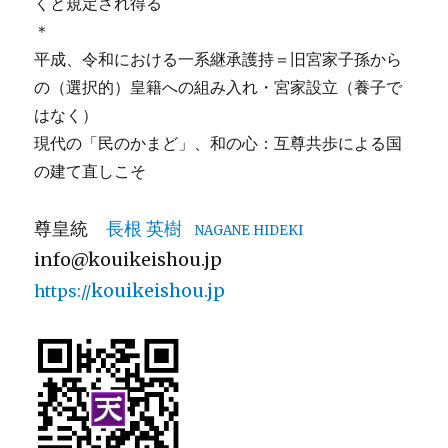
くと規定され得る
継
承：
＊
傍
平成、令和における一系継承護持＝旧宮家子孫から
系
の（選択的）皇籍への組み入れ・宮家設立（養子で
移
行
はなく）
＝
現代の「民のかまど」、和の心：互尊共歩による国
天
の建て直しこそ
皇
の
国
尊皇統
長根 英樹
NAGANE HIDEKI
譲
info@kouikeishou.jp
り
に
kouikeishou.jp
https://
よ
っ
て
こ
そ
に