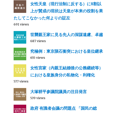
女性天皇（現行法制に反する）に8割以
上が賛成の現状は天皇が本来の役割を果
たしてこなかった何よりの証左
691 views
世襲親王家に見る先人の深謀遠慮、卓越
687 views
究極例：東京隕石衝突における皇位継承
655 views
女性宮家（内親王結婚後の公務継続等）
における皇族身分の私物化・利権化
577 views
大塚耕平参議院議員の注目発言
539 views
政府 有識者会議の問題点 「国民の総