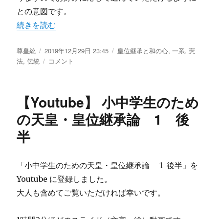
との意図です。
“5本に分割【Youtube】小中学生のための天皇・皇位継承
続きを読む
投
尊皇統
投
2019年12月29日 23:45
カ
皇位継承と和の心
,
一系
,
憲
稿
法
,
伝統
稿
5
コメント
テ
者
日:
本
ゴ
に
リ
分
ー
【Youtube】 小中学生のため
割
【Youtube】
の天皇・皇位継承論 1 後
小
半
中
学
生
の
「小中学生のための天皇・皇位継承論 1 後半」を
た
Youtube に登録しました。
め
大人も含めてご覧いただければ幸いです。
の
天
皇・