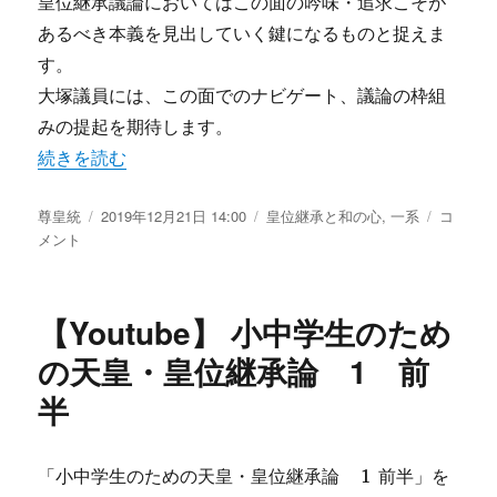
皇位継承議論においてはこの面の吟味・追求こそが
後
あるべき本義を見出していく鍵になるものと捉えま
半
に
す。
大塚議員には、この面でのナビゲート、議論の枠組
みの提起を期待します。
“大塚耕平参議院議員の注目発言” の
続きを読む
投
尊皇統
投
2019年12月21日 14:00
カ
皇位継承と和の心
,
一系
大
コ
稿
メント
稿
テ
塚
者
日:
ゴ
耕
リ
平
ー
参
【Youtube】 小中学生のため
議
院
の天皇・皇位継承論 1 前
議
半
員
の
注
目
「小中学生のための天皇・皇位継承論 1 前半」を
発