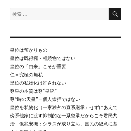
皇
検
位
検
索
継
索
承
対
シ
ラ
象:
ス
が
皇位は預かりもの
成
皇位は既得権・相続物ではない
り
立
皇位の「由来」こそが重要
つ
仁＝究極の無私
の
皇位の私物化は許されない
は
無
尊皇の本質は尊“皇統”
私
尊“時の天皇”＝個人崇拝ではない
抑
皇位を私物化（一家独占の直系継承）せずにあえて
制
の
傍系他家に渡す抑制的な一系継承だからこそ君民共
一
治：億兆安撫：シラスが成り立ち、国民の総意に基
系