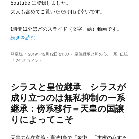
Youtube に登録しました。
言
大人も含めてご覧いただければ幸いです。
に
1時間12分ほどのスライド（文字、絵）動画です。
“【Youtube】 小中学生のための天皇・皇位継承論 1 前
続きを読む
投
尊皇統
投
2019年12月12日 21:00
カ
皇位継承と和の心
,
一系
,
伝統
稿
【Youtube】
2件のコメント
稿
テ
者
小
日:
ゴ
中
リ
学
ー
シラスと皇位継承 シラスが
生
の
成り立つのは無私抑制の一系
た
継承：傍系移行＝天皇の国譲
め
の
りによってこそ
天
皇・
皇
天皇の存在意義・憲法1条で「象徴」「主権の存する
位