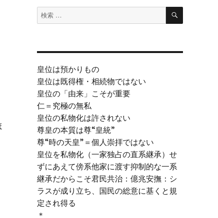
検
検
索
索
対
象:
皇位は預かりもの
皇位は既得権・相続物ではない
皇位の「由来」こそが重要
仁＝究極の無私
皇位の私物化は許されない
ほ
尊皇の本質は尊“皇統”
尊“時の天皇”＝個人崇拝ではない
皇位を私物化（一家独占の直系継承）せ
ずにあえて傍系他家に渡す抑制的な一系
継承だからこそ君民共治：億兆安撫：シ
ラスが成り立ち、国民の総意に基くと規
定され得る
＊