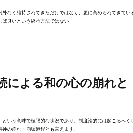
例外なく維持されてきただけではなく、更に高められてきてい
れば良いという継承方法ではない
論の土台を高める意味での政府の役割” の
続による和の心の崩れと
」という意味で極限的な状況であり、制度論的には起こるべく
精神の崩れ・崩壊過程とも言えます。