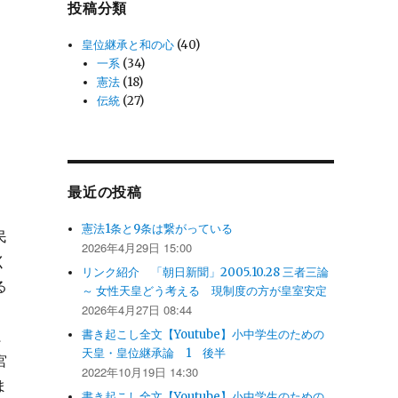
投稿分類
皇位継承と和の心
(40)
一系
(34)
憲法
(18)
伝統
(27)
最近の投稿
憲法1条と9条は繋がっている
民
2026年4月29日 15:00
く
リンク紹介 「朝日新聞」2005.10.28 三者三論
る
～ 女性天皇どう考える 現制度の方が皇室安定
2026年4月27日 08:44
系
書き起こし全文【Youtube】小中学生のための
天皇・皇位継承論 1 後半
宮
2022年10月19日 14:30
ま
書き起こし全文【Youtube】小中学生のための