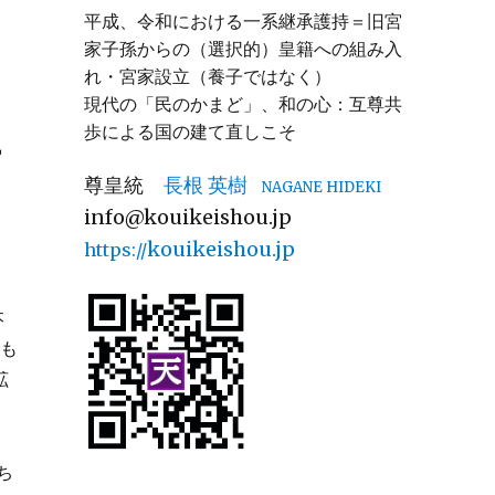
平成、令和における一系継承護持＝旧宮
家子孫からの（選択的）皇籍への組み入
れ・宮家設立（養子ではなく）
現代の「民のかまど」、和の心：互尊共
再
歩による国の建て直しこそ
尊皇統
長根 英樹
NAGANE HIDEKI
info@kouikeishou.jp
kouikeishou.jp
https://
本
にも
拡
ち