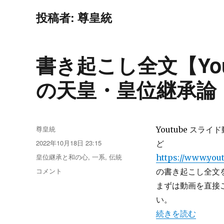
投稿者:
尊皇統
書き起こし全文【Yo
の天皇・皇位継承論
投
尊皇統
Youtube ス
稿
投
2022年10月18日 23:15
ど
者
稿
カ
皇位継承と和の心
,
一系
,
伝統
https://www.yo
日:
テ
書
コメント
の書き起こし全文
ゴ
き
まずは動画を直接
リ
起
ー
い。
こ
し
“書き起こし全文【
続きを読む
全