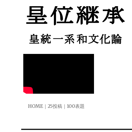
皇位継承 皇統一系和文化論
kouikeishou.jp
HOME
｜
25投稿
｜
100表題