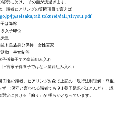
の姿勢に欠け、 その面が浅過ぎます。
は、識者ヒアリングの質問項目で言えば
o.jp/jp/seisaku/taii_tokurei/dai3/siryou1.pdf
女子は降嫁
男系女子即位
系天皇
婚後も皇族身分保持 女性宮家
室活動 皇女制等
宮家子孫養子での皇籍組み入れ
止 旧宮家子孫養子ではない皇籍組み入れ）
回 21名の識者、ヒアリング対象で上記の「現行法制理解・尊重
ず （保守と言われる識者でも 9-1 養子是認がほとんど）、識
象選定における「偏り」が 明らかとなっています。
の問題点 「国民の総意」の再確認欠如” の