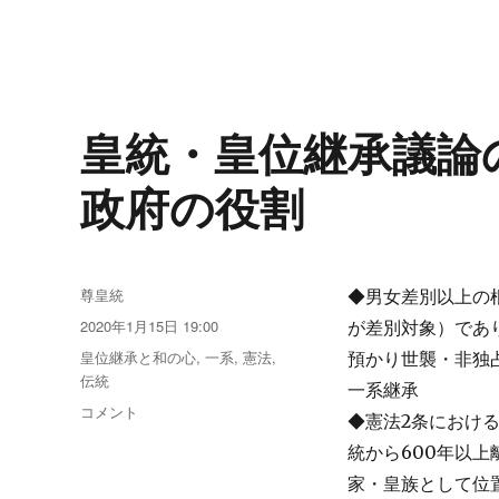
意
書
に
皇統・皇位継承議論
政府の役割
投
尊皇統
◆男女差別以上の
稿
投
2020年1月15日 19:00
が差別対象）であ
者
稿
カ
皇位継承と和の心
,
一系
,
憲法
,
預かり世襲・非独
日:
テ
伝統
一系継承
ゴ
皇
コメント
◆憲法2条におけ
リ
統・
ー
統から600年以
皇
位
家・皇族として位