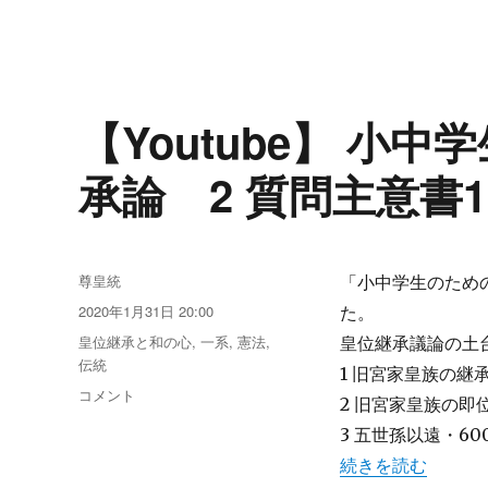
【Youtube】 小
承論 2 質問主意書1
投
尊皇統
「小中学生のための天
稿
投
2020年1月31日 20:00
た。
者
稿
カ
皇位継承と和の心
,
一系
,
憲法
,
皇位継承議論の土
日:
テ
伝統
1 旧宮家皇族の継
ゴ
【Youtube】
コメント
2 旧宮家皇族の
リ
小
ー
3 五世孫以遠・6
中
学
“【Youtube】
続きを読む
生