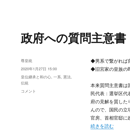
の
た
め
の
天
政府への質問主意書
皇・
皇
位
継
承
投
尊皇統
◆男系で繋がれば
論
稿
投
2020年1月27日 15:00
◆旧宮家の皇族の
2
者
稿
カ
皇位継承と和の心
,
一系
,
憲法
,
質
日:
テ
伝統
問
本来質問主意書は
ゴ
主
政
コメント
民代表：選挙区代
リ
意
府
ー
府の見解を質した
書
へ
1-
の
んので、国民の立
3
質
官房、首相官邸に
に
問
“政府への質問主意
続きを読む
主