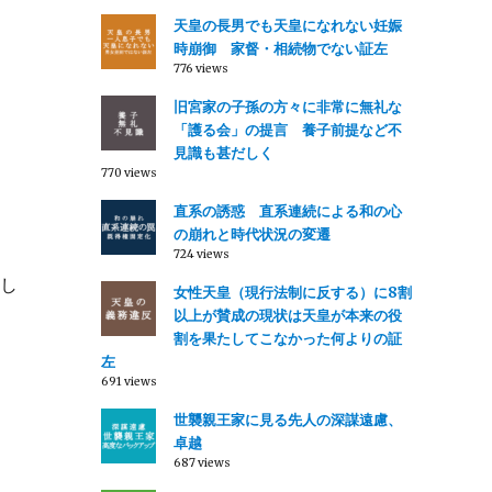
天皇の長男でも天皇になれない妊娠
時崩御 家督・相続物でない証左
776 views
旧宮家の子孫の方々に非常に無礼な
「護る会」の提言 養子前提など不
見識も甚だしく
770 views
直系の誘惑 直系連続による和の心
の崩れと時代状況の変遷
724 views
まし
女性天皇（現行法制に反する）に8割
以上が賛成の現状は天皇が本来の役
割を果たしてこなかった何よりの証
左
691 views
世襲親王家に見る先人の深謀遠慮、
卓越
687 views