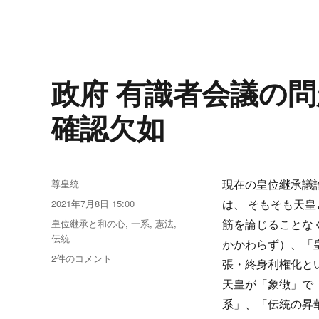
文
【Youtube】
小
中
学
政府 有識者会議の問
生
の
確認欠如
た
め
の
天
皇・
投
尊皇統
現在の皇位継承議
皇
稿
投
2021年7月8日 15:00
は、 そもそも天
位
者
稿
継
カ
皇位継承と和の心
,
一系
,
憲法
,
筋を論じることな
日:
承
テ
伝統
かかわらず）、「
論
ゴ
政
2件のコメント
張・終身利権化と
1
リ
府
前
ー
天皇が「象徴」で
有
半
識
系」、「伝統の昇
に
者