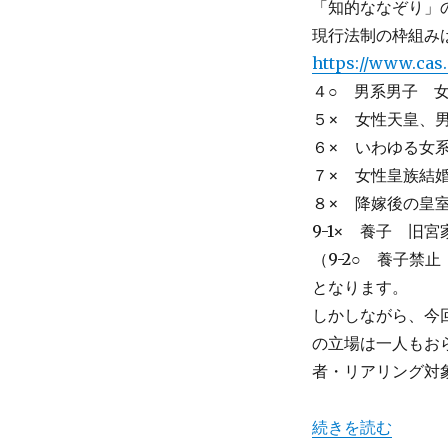
「知的ななぞり」
会
現行法制の枠組み
議
の
https://www.cas.g
問
４○ 男系男子 
題
５× 女性天皇、
点
「国
６× いわゆる女
民
７× 女性皇族結
の
８× 降嫁後の皇
総
意」
9-1× 養子 旧
の
（9-2○ 養子禁
再
となります。
確
認
しかしながら、今
欠
の立場は一人もおら
如
者・リアリング対
へ
の
“政府 有識者会議
続きを読む