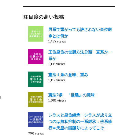
注目度の高い投稿
男系で繋がっても許されない皇位継
承とは何か
1,457 views
王位皇位の世襲方法分類 直系か一
系か
1,135 views
憲法１条の意味、重み
1,112 views
憲法2条 「世襲」の意味
」
1,081 views
シラスと皇位継承 シラスが成り立
つのは無私抑制の一系継承：傍系移
行＝天皇の国譲りによってこそ
790 views