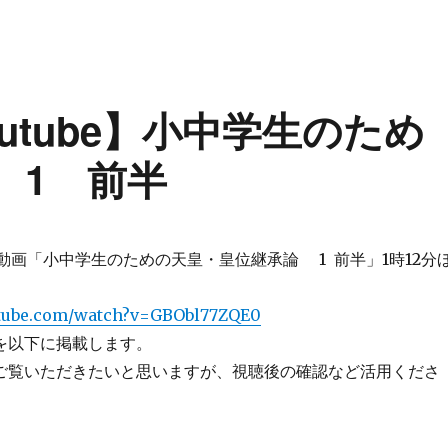
utube】小中学生のため
 1 前半
ライド動画「小中学生のための天皇・皇位継承論 1 前半」1時12分
utube.com/watch?v=GBObl77ZQE0
を以下に掲載します。
ご覧いただきたいと思いますが、視聴後の確認など活用くださ
Youtube】小中学生のための天皇・皇位継承論 1 前半” の