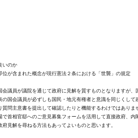
良いのか
即位が含まれた概念が現行憲法２条における「世襲」の規定
国会議員が議院を通じて政府に見解を質すものとなりますが、
表の国会議員が必ずしも国民・地元有権者と意識を同じくして
り質問主意書を提出して確認したりと機能するわけではありま
場で首相官邸へのご意見募集フォームを活用して直接政府、内
政府見解を尋ねる方法もあってよいものと思います。
書” の