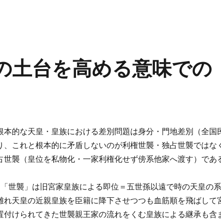
の土台を高める意味での
根本的な天皇・皇族における差別問題は身分・門地差別（全国
り、これと根本的に矛盾しないのが利権世襲・独占世襲ではな
占世襲（皇位を私物化・一家利権化せず傍系他家へ渡す）であ
る「世襲」は旧宮家皇族による即位＝五世孫以遠で時の天皇の
上離れ天皇の近親皇族を臣籍に降下させつつも血筋順を飛ばして
置付けられてきた世襲親王家の流れをくむ皇族による継承も含