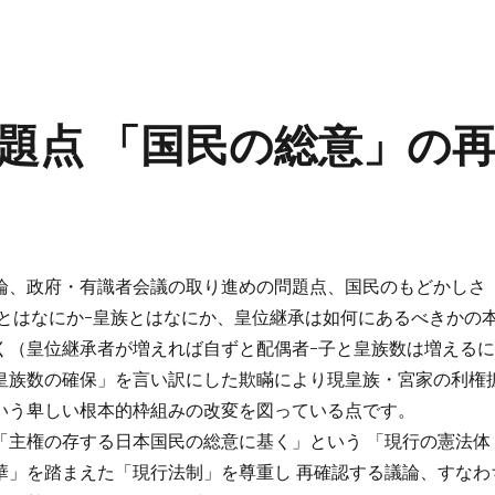
題点 「国民の総意」の
論、政府・有識者会議の取り進めの問題点、国民のもどかしさ
皇とはなにか-皇族とはなにか、皇位継承は如何にあるべきかの
く（皇位継承者が増えれば自ずと配偶者-子と皇族数は増える
皇族数の確保」を言い訳にした欺瞞により現皇族・宮家の利権
いう卑しい根本的枠組みの改変を図っている点です。
「主権の存する日本国民の総意に基く」という 「現行の憲法体
華」を踏まえた「現行法制」を尊重し 再確認する議論、すなわ