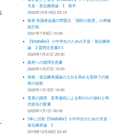
天皇・皇位継承論 1 前半
2022年10月18日 23:15
る
政府 有識者会議の問題点 「国民の総意」の再確
認欠如
2021年7月8日 15:00
【Youtube】 小中学生のための天皇・皇位継承
論 2 質問主意書1-3
2020年1月31日 20:00
政府への質問主意書
2020年1月27日 15:00
皇統・皇位継承議論の土台を高める意味での政
府の役割
2020年1月15日 19:00
直系の誘惑 直系連続による和の心の崩れと時
代状況の変遷
2020年1月1日 00:00
5本に分割【Youtube】小中学生のための天皇・
し
皇位継承論 1
2019年12月29日 23:45