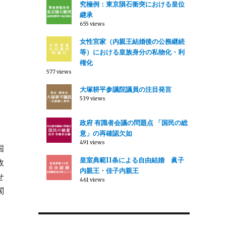
究極例：東京隕石衝突における皇位
継承
655 views
女性宮家（内親王結婚後の公務継続
等）における皇族身分の私物化・利
権化
577 views
大塚耕平参議院議員の注目発言
539 views
政府 有識者会議の問題点 「国民の総
意」の再確認欠如
491 views
国
皇室典範11条による自由結婚 眞子
政
内親王・佳子内親王
せ
461 views
閣