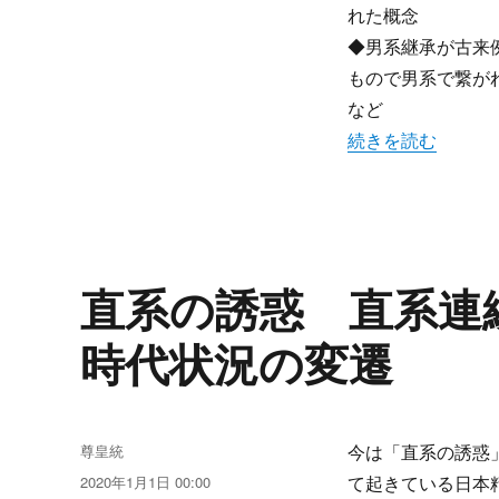
継
れた概念
承
◆男系継承が古来
議
論
もので男系で繋が
の
など
土
“皇統・皇位継承議
続きを読む
台
を
高
め
る
意
味
直系の誘惑 直系連
で
の
時代状況の変遷
政
府
の
役
割
投
尊皇統
今は「直系の誘惑
に
稿
投
2020年1月1日 00:00
て起きている日本
者