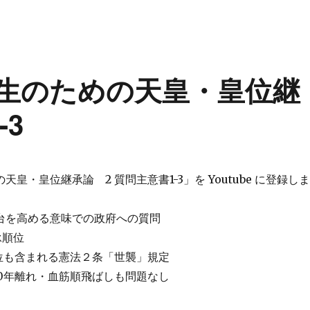
中学生のための天皇・皇位継
-3
皇・皇位継承論 2 質問主意書1-3」を Youtube に登録し
台を高める意味での政府への質問
承順位
即位も含まれる憲法２条「世襲」規定
00年離れ・血筋順飛ばしも問題なし
 小中学生のための天皇・皇位継承論 2 質問主意書1-3” の