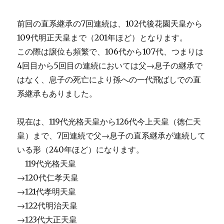
前回の直系継承の7回連続は、102代後花園天皇から
109代明正天皇まで（201年ほど）となります。
この際は譲位も頻繁で、106代から107代、つまりは
4回目から5回目の連続においては父→息子の継承で
はなく、息子の死亡により孫への一代飛ばしでの直
系継承もありました。
現在は、119代光格天皇から126代今上天皇（徳仁天
皇）まで、7回連続で父→息子の直系継承が連続して
いる形（240年ほど）になります。
119代光格天皇
→120代仁孝天皇
→121代孝明天皇
→122代明治天皇
→123代大正天皇