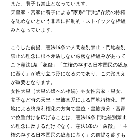
また、養子も禁止となっています。
天皇家・宮家に養子による”家系””門地”存続の特権
を認めないという非常に抑制的・ストイックな枠組
みとなっています。
こうした前提、憲法14条の人間差別禁止・門地差別
禁止の理念に根本矛盾しない厳密な枠組みがあって
こそ憲法1条「象徴」「主権の存する日本国民の総意
に基く」が成り立つ形になるのであり、この踏まえ
が重要となります。
女性天皇（天皇の娘への相続）や女性宮家・皇女、
養子など時の天皇・皇族直系による門地特権化、門
地による終身利権化の方向で皇位・皇族身分・宮家
の位置付けを広げることは、憲法14条 門地差別禁止
の理念に反するだけでなく、憲法1条の「象徴」「主
権の存する日本国民の総意に基く」の前提を崩すも