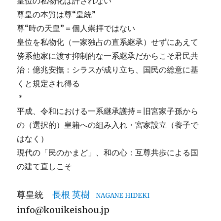
皇位の私物化は許されない
尊皇の本質は尊“皇統”
尊“時の天皇”＝個人崇拝ではない
皇位を私物化（一家独占の直系継承）せずにあえて
傍系他家に渡す抑制的な一系継承だからこそ君民共
治：億兆安撫：シラスが成り立ち、国民の総意に基
くと規定され得る
＊
平成、令和における一系継承護持＝旧宮家子孫から
の（選択的）皇籍への組み入れ・宮家設立（養子で
はなく）
現代の「民のかまど」、和の心：互尊共歩による国
の建て直しこそ
尊皇統
長根 英樹
NAGANE HIDEKI
info@kouikeishou.jp