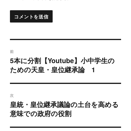
投
前
稿
5本に分割【Youtube】小中学生の
過
ための天皇・皇位継承論 1
去
ナ
の
ビ
投
稿:
ゲ
次
皇統・皇位継承議論の土台を高める
次
ー
意味での政府の役割
の
シ
投
稿: