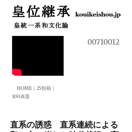
皇位継承 皇統一系和文化論
00710012
HOME
｜
25投稿
｜
100表題
直系の誘惑 直系連続による