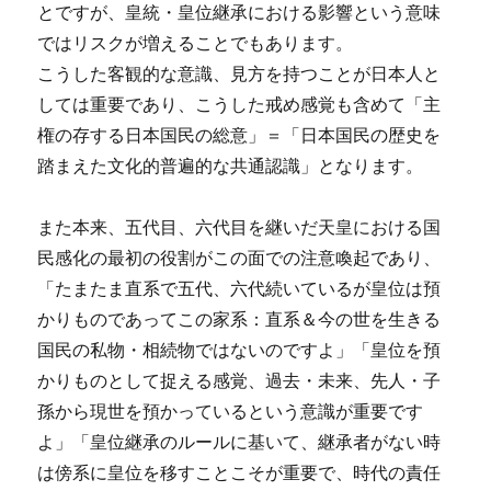
とですが、皇統・皇位継承における影響という意味
ではリスクが増えることでもあります。
こうした客観的な意識、見方を持つことが日本人と
しては重要であり、こうした戒め感覚も含めて「主
権の存する日本国民の総意」＝「日本国民の歴史を
踏まえた文化的普遍的な共通認識」となります。
また本来、五代目、六代目を継いだ天皇における国
民感化の最初の役割がこの面での注意喚起であり、
「たまたま直系で五代、六代続いているが皇位は預
かりものであってこの家系：直系＆今の世を生きる
国民の私物・相続物ではないのですよ」「皇位を預
かりものとして捉える感覚、過去・未来、先人・子
孫から現世を預かっているという意識が重要です
よ」「皇位継承のルールに基いて、継承者がない時
は傍系に皇位を移すことこそが重要で、時代の責任