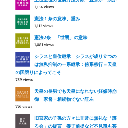
1,134 views
憲法１条の意味、重み
1,112 views
憲法2条 「世襲」の意味
1,081 views
シラスと皇位継承 シラスが成り立つの
は無私抑制の一系継承：傍系移行＝天皇
の国譲りによってこそ
789 views
天皇の長男でも天皇になれない妊娠時崩
御 家督・相続物でない証左
776 views
旧宮家の子孫の方々に非常に無礼な「護
る会」の提言 養子前提など不見識も甚