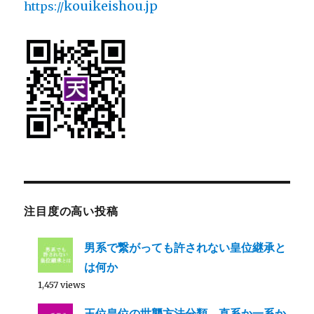
kouikeishou.jp
https://
注目度の高い投稿
男系で繋がっても許されない皇位継承と
は何か
1,457 views
王位皇位の世襲方法分類 直系か一系か