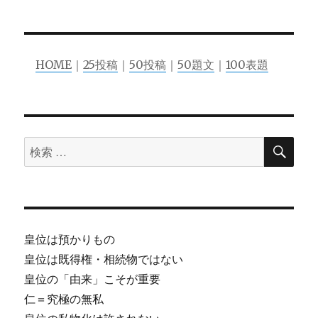
ョ
ン
HOME
｜
25投稿
｜
50投稿
｜
50題文
｜
100表題
検
検
索
索
対
象:
皇位は預かりもの
皇位は既得権・相続物ではない
皇位の「由来」こそが重要
仁＝究極の無私