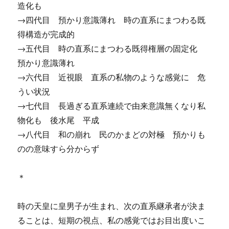
造化も
→四代目 預かり意識薄れ 時の直系にまつわる既
得構造が完成的
→五代目 時の直系にまつわる既得権層の固定化
預かり意識薄れ
→六代目 近視眼 直系の私物のような感覚に 危
うい状況
→七代目 長過ぎる直系連続で由来意識無くなり私
物化も 後水尾 平成
→八代目 和の崩れ 民のかまどの対極 預かりも
のの意味すら分からず
＊
時の天皇に皇男子が生まれ、次の直系継承者が決ま
ることは、短期の視点、私の感覚ではお目出度いこ