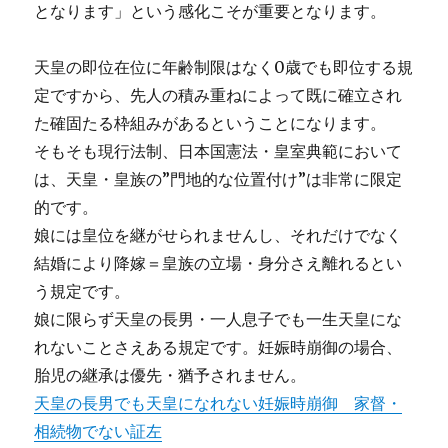
となります」という感化こそが重要となります。
天皇の即位在位に年齢制限はなく0歳でも即位する規
定ですから、先人の積み重ねによって既に確立され
た確固たる枠組みがあるということになります。
そもそも現行法制、日本国憲法・皇室典範において
は、天皇・皇族の”門地的な位置付け”は非常に限定
的です。
娘には皇位を継がせられませんし、それだけでなく
結婚により降嫁＝皇族の立場・身分さえ離れるとい
う規定です。
娘に限らず天皇の長男・一人息子でも一生天皇にな
れないことさえある規定です。妊娠時崩御の場合、
胎児の継承は優先・猶予されません。
天皇の長男でも天皇になれない妊娠時崩御 家督・
相続物でない証左