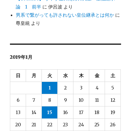
論 1 前半
に
伊呂波
より
男系で繋がっても許されない皇位継承とは何か
に
尊皇統
より
2019年1月
日
月
火
水
木
金
土
1
2
3
4
5
6
7
8
9
10
11
12
13
14
15
16
17
18
19
20
21
22
23
24
25
26