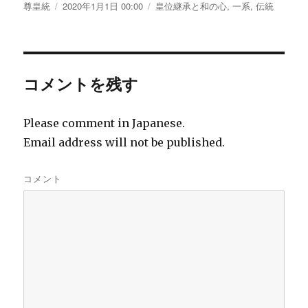
投
尊皇統
投
2020年1月1日 00:00
カ
皇位継承と和の心
,
一系
,
伝統
稿
稿
テ
者
日:
ゴ
リ
ー
コメントを残す
Please comment in Japanese.
Email address will not be published.
コメント