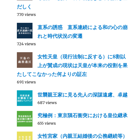
だしく
770 views
直系の誘惑 直系連続による和の心の崩
れと時代状況の変遷
724 views
女性天皇（現行法制に反する）に8割以
上が賛成の現状は天皇が本来の役割を果
たしてこなかった何よりの証左
691 views
世襲親王家に見る先人の深謀遠慮、卓越
687 views
究極例：東京隕石衝突における皇位継承
655 views
女性宮家（内親王結婚後の公務継続等）