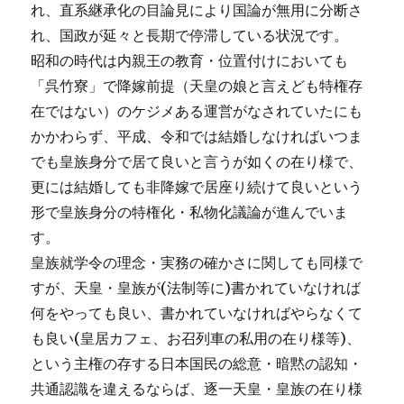
れ、直系継承化の目論見により国論が無用に分断さ
れ、国政が延々と長期で停滞している状況です。
昭和の時代は内親王の教育・位置付けにおいても
「呉竹寮」で降嫁前提（天皇の娘と言えども特権存
在ではない）のケジメある運営がなされていたにも
かかわらず、平成、令和では結婚しなければいつま
でも皇族身分で居て良いと言うが如くの在り様で、
更には結婚しても非降嫁で居座り続けて良いという
形で皇族身分の特権化・私物化議論が進んでいま
す。
皇族就学令の理念・実務の確かさに関しても同様で
すが、天皇・皇族が(法制等に)書かれていなければ
何をやっても良い、書かれていなければやらなくて
も良い(皇居カフェ、お召列車の私用の在り様等)、
という主権の存する日本国民の総意・暗黙の認知・
共通認識を違えるならば、逐一天皇・皇族の在り様