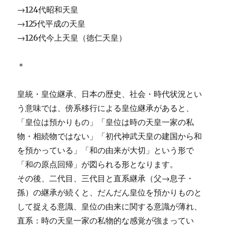
→124代昭和天皇
→125代平成の天皇
→126代今上天皇（徳仁天皇）
＊
皇統・皇位継承、日本の歴史、社会・時代状況とい
う意味では、傍系移行による皇位継承があると、
「皇位は預かりもの」「皇位は時の天皇一家の私
物・相続物ではない」「初代神武天皇の建国から和
を預かっている」「和の由来が大切」という形で
「和の原点回帰」が図られる形となります。
その後、二代目、三代目と直系継承（父→息子・
孫）の継承が続くと、だんだん皇位を預かりものと
して捉える意識、皇位の由来に関する意識が薄れ、
直系：時の天皇一家の私物的な感覚が強まってい