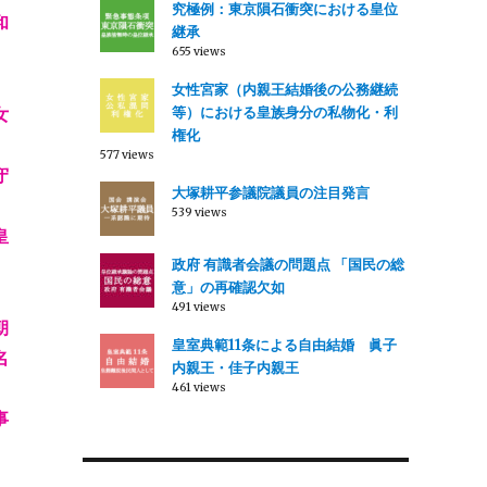
究極例：東京隕石衝突における皇位
和
継承
655 views
女性宮家（内親王結婚後の公務継続
女
等）における皇族身分の私物化・利
権化
577 views
守
大塚耕平参議院議員の注目発言
539 views
皇
政府 有識者会議の問題点 「国民の総
意」の再確認欠如
491 views
朝
皇室典範11条による自由結婚 眞子
名
内親王・佳子内親王
461 views
事