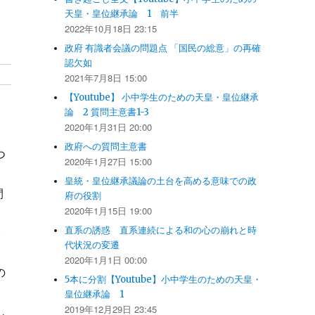
天皇・皇位継承論 1 前半
2022年10月18日 23:15
政府 有識者会議の問題点 「国民の総意」の再確
認欠如
2021年7月8日 15:00
【Youtube】 小中学生のための天皇・皇位継承
論 2 質問主意書1-3
2020年1月31日 20:00
政府への質問主意書
つ
2020年1月27日 15:00
皇統・皇位継承議論の土台を高める意味での政
間
府の役割
2020年1月15日 19:00
直系の誘惑 直系連続による和の心の崩れと時
代状況の変遷
2020年1月1日 00:00
の
5本に分割【Youtube】小中学生のための天皇・
皇位継承論 1
2019年12月29日 23:45
し