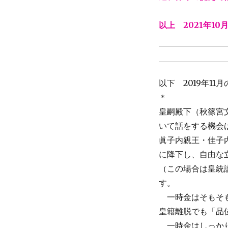
以上 2021年10
以下 2019年11
＊
皇嗣殿下（秋篠宮
いて話をする機会
眞子内親王・佳子
に降下し、自由な
（この場合は皇統
す。
＿
一時金はそもそ
皇籍離脱でも「品
＿
一時金はしっか