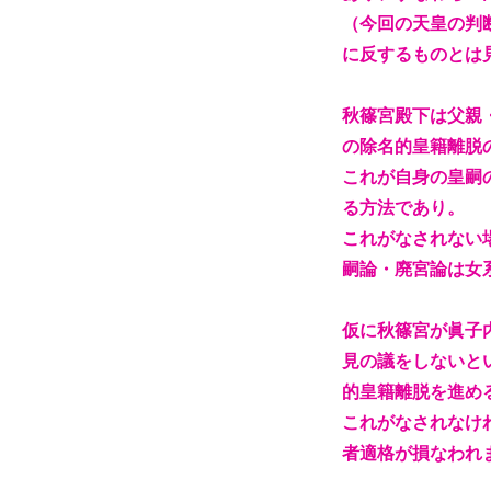
（今回の天皇の判
に反するものとは
秋篠宮殿下は父親
の除名的皇籍離脱
これが自身の皇嗣
る方法であり。
これがなされない
嗣論・廃宮論は女
仮に秋篠宮が眞子
見の議をしないと
的皇籍離脱を進め
これがなされなけ
者適格が損なわれ