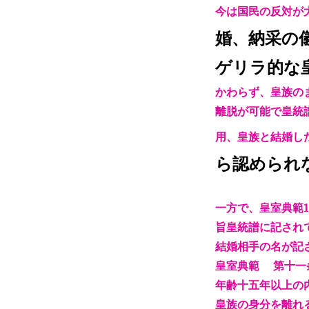
今は国民の反対が
に
よ
婚、納采の
る
自
ゲリラ的な
由
結
かわらず、皇族の
婚
離脱が可能で皇統
眞
子
用、皇族と結婚し
内
親
ら認められ
王・
佳
子
一方で、皇室典範
内
旨皇統譜に記され
親
王
結婚相手の名が記
に
皇室典範 第十一
年齢十五年以上の
皇族の身分を離れ