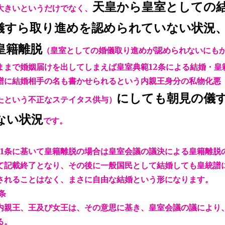
天皇から皇室としての
大きいというだけでなく、
儀すら取り進めを認められていない状況
皇籍離脱
（皇室としての婚儀取り進めが認められないにも
ままで婚姻届けを出してしまえば皇室典範12条による結婚・皇
譜に結婚相手の名も書かせられるという内親王身分の私物化悪
にしても朝見の儀
たという不正なステイタス供与）
ない状況
です。
11条に基いて皇籍離脱の場合は皇室会議の議決による皇籍離脱
て記載終了となり、その後に一般国民として結婚しても皇統譜
されることはなく、まさに自由な結婚という形になります。
条
内親王、王及び女王は、その意思に基き、皇室会議の議により
る。