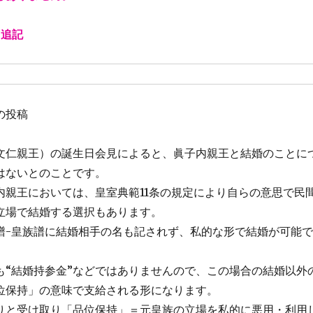
月追記
月の投稿
文仁親王）の誕生日会見によると、眞子内親王と結婚のことに
はないとのことです。
内親王においては、皇室典範11条の規定により自らの意思で民
立場で結婚する選択もあります。
譜-皇族譜に結婚相手の名も記されず、私的な形で結婚が可能で
も“結婚持参金”などではありませんので、この場合の結婚以外
位保持」の意味で支給される形になります。
りと受け取り「品位保持」＝元皇族の立場を私的に悪用・利用