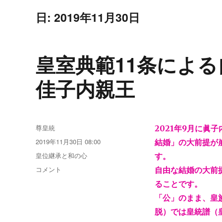
日:
2019年11月30日
皇室典範11条によ
佳子内親王
投
尊皇統
2021年9月に
稿
投
2019年11月30日 08:00
結婚」の大前提が
者
稿
カ
皇位継承と和の心
す。
日:
テ
皇
コメント
自由な結婚の大前
ゴ
室
ることです。
リ
典
ー
「公」のまま、皇
範
11
脱）では皇統譜（
条