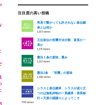
や
。
注目度の高い投稿
男系で繋がっても許されない皇位継
な
承とは何か
1,457 views
王位皇位の世襲方法分類 直系か一
系か
1,135 views
と
憲法１条の意味、重み
1,112 views
で
憲法2条 「世襲」の意味
見
1,081 views
つ
シラスと皇位継承 シラスが成り立
に
つのは無私抑制の一系継承：傍系移
行＝天皇の国譲りによってこそ
790 views
内