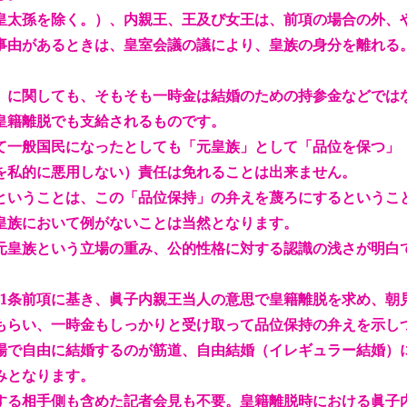
皇太孫を除く。）、内親王、王及び女王は、前項の場合の外、
事由があるときは、皇室会議の議により、皇族の身分を離れる
）に関しても、そもそも一時金は結婚のための持参金などでは
皇籍離脱でも支給されるものです。
て一般国民になったとしても「元皇族」として「品位を保つ」
を私的に悪用しない）責任は免れることは出来ません。
ということは、この「品位保持」の弁えを蔑ろにするというこ
皇族において例がないことは当然となります。
元皇族という立場の重み、公的性格に対する認識の浅さが明白
11条前項に基き、眞子内親王当人の意思で皇籍離脱を求め、朝
もらい、一時金もしっかりと受け取って品位保持の弁えを示し
場で自由に結婚するのが筋道、自由結婚（イレギュラー結婚）
みとなります。
する相手側も含めた記者会見も不要。皇籍離脱時における眞子