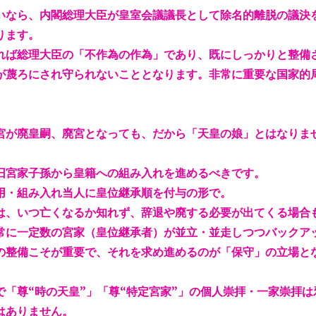
いなら、内閣総理大臣が皇室会議議長として除名的離脱の議決
ります。
れば総理大臣の「不作為の作為」であり、既にしっかりと整備
が蔑ろにされ守られないこととなります。非常に重要な国家的
宮が廃皇嗣、廃宮となっても、だから「天皇の娘」とはなりま
旧宮家子孫から皇籍への組み入れを進めるべきです。
用・組み入れ当人に皇位継承順を付与の形で。
は、いつ亡くなるか知れず、辞退や廃する必要が出てくる場合
常に一定数の宮家（皇位継承者）が並立・並走しつつバックア
の整備こそが重要で、それを求め進めるのが「保守」の立場と
で「尊“時の天皇”」「尊“特定宮家
”」の個人崇拝・一家崇拝は
はありません。