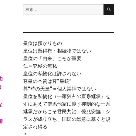
検
検
索
索
対
象:
皇位は預かりもの
皇位は既得権・相続物ではない
皇位の「由来」こそが重要
仁＝究極の無私
皇位の私物化は許されない
由
尊皇の本質は尊“皇統”
ま
尊“時の天皇”＝個人崇拝ではない
皇位を私物化（一家独占の直系継承）せ
ずにあえて傍系他家に渡す抑制的な一系
な
継承だからこそ君民共治：億兆安撫：シ
ラスが成り立ち、国民の総意に基くと規
離
定され得る
＊