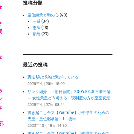
投稿分類
を
皇位継承と和の心
(40)
一系
(34)
さ
憲法
(18)
局
伝統
(27)
せ
最近の投稿
憲法1条と9条は繋がっている
2026年4月29日 15:00
も
リンク紹介 「朝日新聞」2005.10.28 三者三論
ッ
～ 女性天皇どう考える 現制度の方が皇室安定
2026年4月27日 08:44
な
書き起こし全文【Youtube】小中学生のための
天皇・皇位継承論 1 後半
邪
2022年10月19日 14:30
書き起こし全文【Youtube】小中学生のための