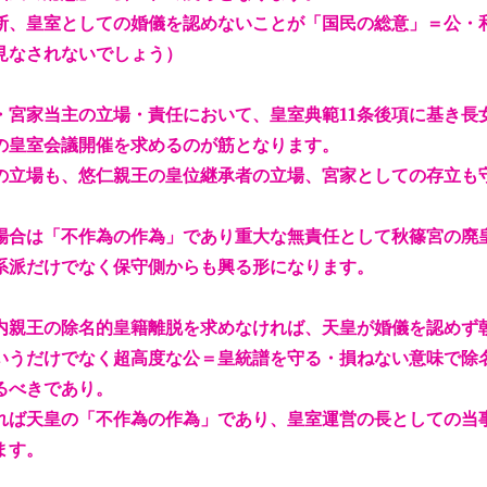
断、皇室としての婚儀を認めないことが「国民の総意」＝公・
見なされないでしょう）
・宮家当主の立場・責任において、皇室典範11条後項に基き長
の皇室会議開催を求めるのが筋となります。
の立場も、悠仁親王の皇位継承者の立場、宮家としての存立も
場合は「不作為の作為」であり重大な無責任として秋篠宮の廃
系派だけでなく保守側からも興る形になります。
内親王の除名的皇籍離脱を求めなければ、天皇が婚儀を認めず
いうだけでなく超高度な公＝皇統譜を守る・損ねない意味で除
るべきであり。
れば天皇の「不作為の作為」であり、皇室運営の長としての当
ます。